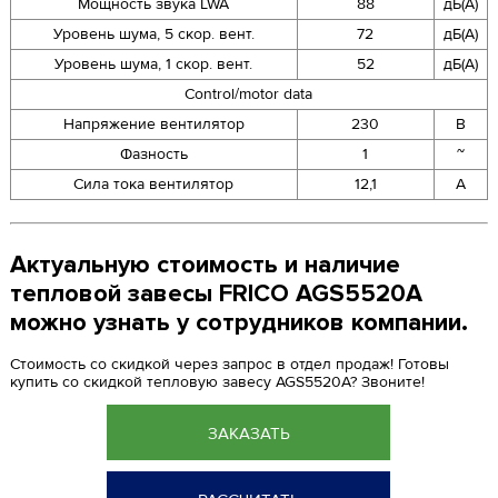
Мощность звука LWA
88
дБ(А)
Уровень шума, 5 скор. вент.
72
дБ(А)
Уровень шума, 1 скор. вент.
52
дБ(А)
Control/motor data
Напряжение вентилятор
230
В
Фазность
1
~
Сила тока вентилятор
12,1
A
Актуальную стоимость и наличие
тепловой завесы FRICO AGS5520A
можно узнать у сотрудников компании.
Стоимость со скидкой через запрос в отдел продаж! Готовы
купить со скидкой тепловую завесу AGS5520A? Звоните!
ЗАКАЗАТЬ