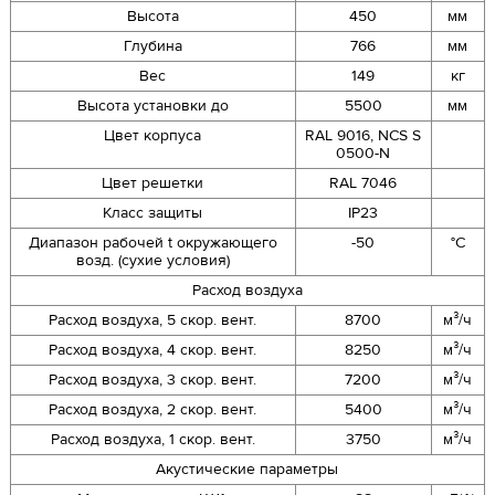
Высота
450
мм
Глубина
766
мм
Вес
149
кг
Высота установки до
5500
мм
Цвет корпуса
RAL 9016, NCS S
0500-N
Цвет решетки
RAL 7046
Класс защиты
IP23
Диапазон рабочей t окружающего
-50
°C
возд. (сухие условия)
Расход воздуха
Расход воздуха, 5 скор. вент.
8700
м³/ч
Расход воздуха, 4 скор. вент.
8250
м³/ч
Расход воздуха, 3 скор. вент.
7200
м³/ч
Расход воздуха, 2 скор. вент.
5400
м³/ч
Расход воздуха, 1 скор. вент.
3750
м³/ч
Акустические параметры