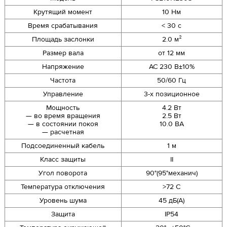
Крутящий момент
10 Нм
Время срабатывания
< 30 с
Площадь заслонки
2.0 м²
Размер вала
от 12 мм
Напряжение
AC 230 В±10%
Частота
50/60 Гц
Управление
3-x позиционное
Мощность
4.2 Вт
— во время вращения
2.5 Вт
— в состоянии покоя
10.0 ВА
— расчетная
Подсоединенный кабель
1 м
Класс защиты
II
Угол поворота
90°(95°механич)
Температура отключения
>72 C
Уровень шума
45 дБ(А)
Защита
IP54