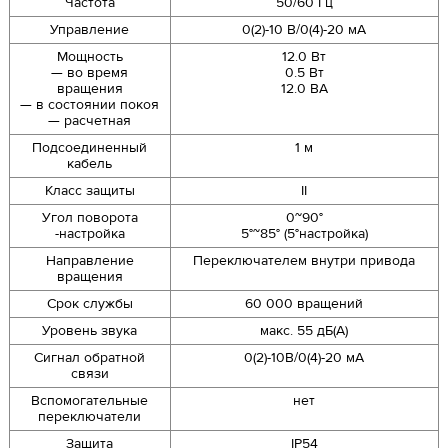
Частота
50/60 Гц
Управление
0(2)-10 В/0(4)-20 мА
Мощность
12.0 Вт
— во время
0.5 Вт
вращения
12.0 ВА
— в состоянии покоя
— расчетная
Подсоединенный
1 м
кабель
Класс защиты
II
Угол поворота
0~90°
-настройка
5°~85° (5°настройка)
Направление
Переключателем внутри привода
вращения
Срок службы
60 000 вращений
Уровень звука
макс. 55 дБ(А)
Сигнал обратной
0(2)-10В/0(4)-20 мА
связи
Вспомогательные
нет
переключатели
Защита
IP54