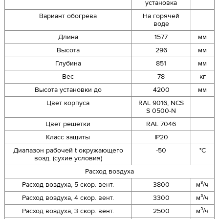
установка
Вариант обогрева
На горячей
воде
Длина
1577
мм
Высота
296
мм
Глубина
851
мм
Вес
78
кг
Высота установки до
4200
мм
Цвет корпуса
RAL 9016, NCS
S 0500-N
Цвет решетки
RAL 7046
Класс защиты
IP20
Диапазон рабочей t окружающего
-50
°C
возд. (сухие условия)
Расход воздуха
Расход воздуха, 5 скор. вент.
3800
м³/ч
Расход воздуха, 4 скор. вент.
3300
м³/ч
Расход воздуха, 3 скор. вент.
2500
м³/ч