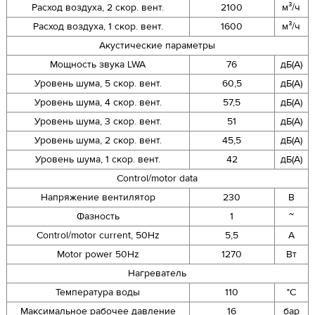
Расход воздуха, 2 скор. вент.
2100
м³/ч
Расход воздуха, 1 скор. вент.
1600
м³/ч
Акустические параметры
Мощность звука LWA
76
дБ(А)
Уровень шума, 5 скор. вент.
60,5
дБ(А)
Уровень шума, 4 скор. вент.
57,5
дБ(А)
Уровень шума, 3 скор. вент.
51
дБ(А)
Уровень шума, 2 скор. вент.
45,5
дБ(А)
Уровень шума, 1 скор. вент.
42
дБ(А)
Control/motor data
Напряжение вентилятор
230
В
Фазность
1
~
Control/motor current, 50Hz
5,5
A
Motor power 50Hz
1270
Вт
Нагреватель
Температура воды
110
°C
Максимальное рабочее давление
16
бар