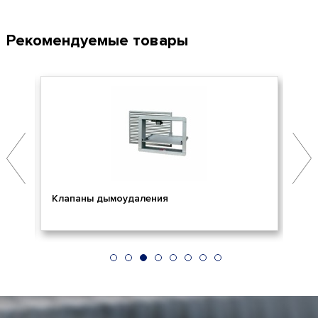
Рекомендуемые товары
Клапаны дымоудаления
Ог