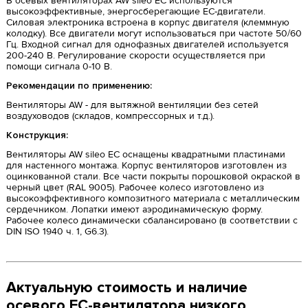
В осевых вентиляторах AW sileo EC используются
высокоэффективные, энергосберегающие EC-двигатели.
Силовая электроника встроена в корпус двигателя (клеммную
колодку). Все двигатели могут использоваться при частоте 50/60
Гц. Входной сигнал для однофазных двигателей используется
200-240 В. Регулирование скорости осуществляется при
помощи сигнала 0-10 В.
Рекомендации по применению:
Вентиляторы AW - для вытяжной вентиляции без сетей
воздуховодов (складов, компрессорных и т.д.).
Конструкция:
Вентиляторы AW sileo EC оснащены квадратными пластинами
для настенного монтажа. Корпус вентиляторов изготовлен из
оцинкованной стали. Все части покрыты порошковой окраской в
черный цвет (RAL 9005). Рабочее колесо изготовлено из
высокоэффективного композитного материала с металлическим
сердечником. Лопатки имеют аэродинамическую форму.
Рабочее колесо динамически сбалансировано (в соответствии с
DIN ISO 1940 ч. 1, G6.3).
Актуальную стоимость и наличие
осевого ЕС-вентилятора низкого