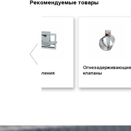
Рекомендуемые товары
аны
Огнезадерживающие
Произво
удаления
клапаны
воздухо