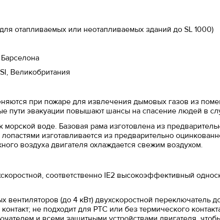
 для отапливаемых или неотапливаемых зданий до SL 1000)
, Барселона
BSI, Великобритания
няются при пожаре для извлечения дымовых газов из поме
ые пути эвакуации повышают шансы на спасение людей в сл
к морской воде. Базовая рама изготовлена из предварител
д лопастями изготавливается из предварительно оцинкованно
жного воздуха двигателя охлаждается свежим воздухом.
хскоростной, соответственно IE2 высокоэффективный однос
 вентиляторов (до 4 кВт) двухскоростной переключатель д
контакт; не подходит для PTC или без термического контакт
чателем и всеми защитными устройствами двигателя, чтобы