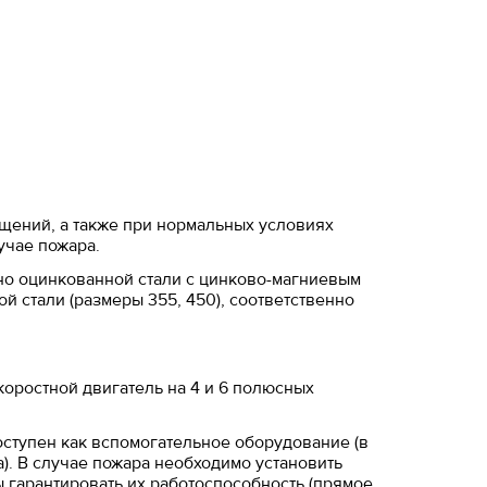
щений, а также при нормальных условиях
учае пожара.
ьно оцинкованной стали с цинково-магниевым
й стали (размеры 355, 450), соответственно
коростной двигатель на 4 и 6 полюсных
оступен как вспомогательное оборудование (в
а). В случае пожара необходимо установить
 гарантировать их работоспособность (прямое