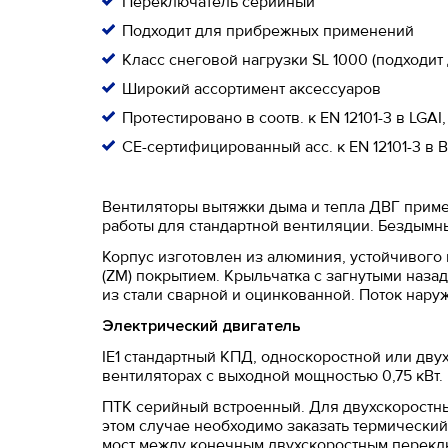
Переключатель серийный
Подходит для прибрежных применений
Класс снеговой нагрузки SL 1000 (подходит
Широкий ассортимент аксессуаров
Протестировано в соотв. к EN 12101-3 в LGAI
CE-сертифицированный acc. к EN 12101-3 в 
Вентиляторы вытяжки дыма и тепла ДВГ приме
работы для стандартной вентиляции. Бездымн
Корпус изготовлен из алюминия, устойчивого 
(ZM) покрытием. Крыльчатка с загнутыми наза
из стали сварной и оцинкованной. Поток нару
Электрический двигатель
IE1 стандартный КПД, односкоростной или дву
вентиляторах с выходной мощностью 0,75 кВт.
ПТК серийный встроенный. Для двухскоростных
этом случае необходимо заказать термический 
мост между конечным двухскоростным переклю