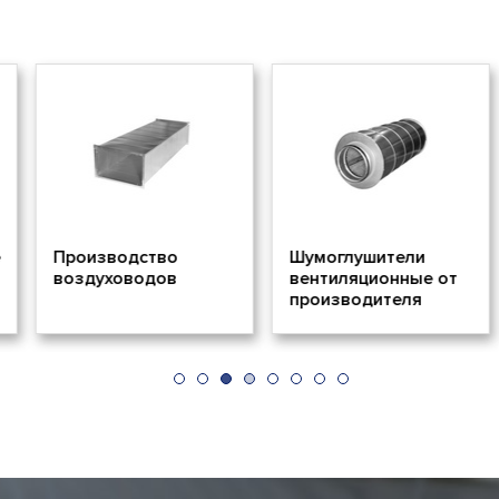
дство
Шумоглушители
Потолочны
водов
вентиляционные от
решетки
производителя