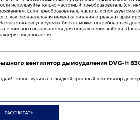
ости используйте только частотный преобразователь (см. и
пряжением. Если преобразователь частоты используется в с
ого, как окончательная нехватка питания отрезана гарантиро
. На частотно-регулируемых блоках может потребоваться доп
ть сервисного выключателя для подключения кабеля. Данны
рактеристик двигателя.
рышного вентилятор дымоудаления DVG-H 630
родаж! Готовы купить со скидкой крышный вентилятор дымоу
РАССЧИТАТЬ