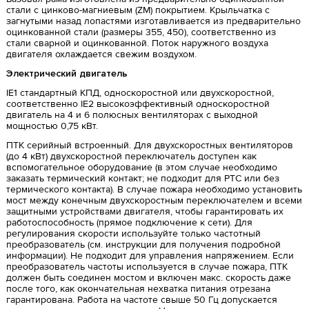
стали с цинково-магниевым (ZM) покрытием. Крыльчатка с
загнутыми назад лопастями изготавливается из предварительно
оцинкованной стали (размеры 355, 450), соответственно из
стали сварной и оцинкованной. Поток наружного воздуха
двигателя охлаждается свежим воздухом.
Электрический двигатель
IE1 стандартный КПД, односкоростной или двухскоростной,
соответственно IE2 высокоэффективный односкоростной
двигатель на 4 и 6 полюсных вентиляторах с выходной
мощностью 0,75 кВт.
ПТК серийный встроенный. Для двухскоростных вентиляторов
(до 4 кВт) двухскоростной переключатель доступен как
вспомогательное оборудование (в этом случае необходимо
заказать термический контакт; не подходит для PTC или без
термического контакта). В случае пожара необходимо установить
мост между конечным двухскоростным переключателем и всеми
защитными устройствами двигателя, чтобы гарантировать их
работоспособность (прямое подключение к сети). Для
регулирования скорости используйте только частотный
преобразователь (см. инструкции для получения подробной
информации). Не подходит для управления напряжением. Если
преобразователь частоты используется в случае пожара, ПТК
должен быть соединен мостом и включен макс. скорость даже
после того, как окончательная нехватка питания отрезана
гарантирована. Работа на частоте свыше 50 Гц допускается