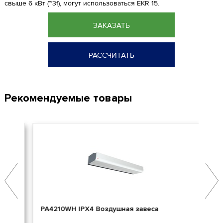
свыше 6 кВт (~3f), могут использоваться EKR 15.
ЗАКАЗАТЬ
РАССЧИТАТЬ
Рекомендуемые товары
PA4210WH IPX4 Воздушная завеса
DVN
вен