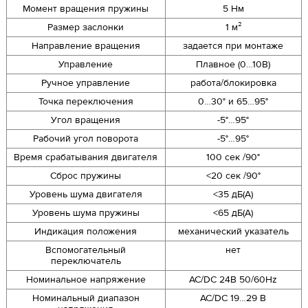
Момент вращения пружины
5 Нм
Размер заслонки
1 м²
Направление вращения
задается при монтаже
Управление
Плавное (0…10В)
Ручное управление
работа/блокировка
Точка переключения
0…30° и 65…95°
Угол вращения
-5°…95°
Рабочий угол поворота
-5°…95°
Время срабатывания двигателя
100 сек /90°
Сброс пружины
<20 сек /90°
Уровень шума двигателя
<35 дБ(А)
Уровень шума пружины
<65 дБ(А)
Индикация положения
механический указатель
Вспомогательный
нет
переключатель
Номинальное напряжение
AC/DC 24В 50/60Hz
Номинальный диапазон
AC/DC 19…29 В