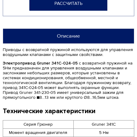
РАССЧИТАТЬ
Описание
Приводы с возвратной пружиной используются для управления
воздушными клапанами с защитными свойствами.
Электропривод Gruner 341C-024-05
с возвратной пружиной на
5Нм предназначен для управления воздушными клапанами и
заслонками небольших размеров, которые установлены в
системах кондиционирования, общеобменной, местной и
технологической вентиляции. Благодаря пружинному возврату,
привод 341C-024-05 может выполнять охранные функции.
Привод Gruner 341-230-05 имеет универсальный зажим для
прямоугольного ■8…13 мм или круглого Ø8…16,5мм штока.
Технические характеристики
Серия Грюнер
Gruner 341C
Момент вращения двигателя
5 Нм