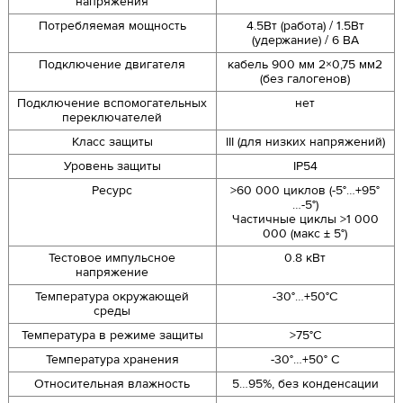
напряжения
Потребляемая мощность
4.5Вт (работа) / 1.5Вт
(удержание) / 6 ВА
Подключение двигателя
кабель 900 мм 2×0,75 мм2
(без галогенов)
Подключение вспомогательных
нет
переключателей
Класс защиты
III (для низких напряжений)
Уровень защиты
IP54
Ресурс
>60 000 циклов (-5°…+95°
…-5°)
Частичные циклы >1 000
000 (макс ± 5°)
Тестовое импульсное
0.8 кВт
напряжение
Температура окружающей
-30°…+50°С
среды
Температура в режиме защиты
>75°С
Температура хранения
-30°…+50° С
Относительная влажность
5…95%, без конденсации