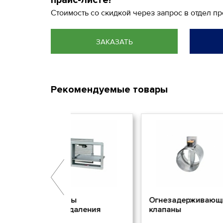
прайс-листе!
Стоимость со скидкой через запрос в отдел п
ЗАКАЗАТЬ
Рекомендуемые товары
аны
Огнезадерживающие
Произво
удаления
клапаны
воздухо