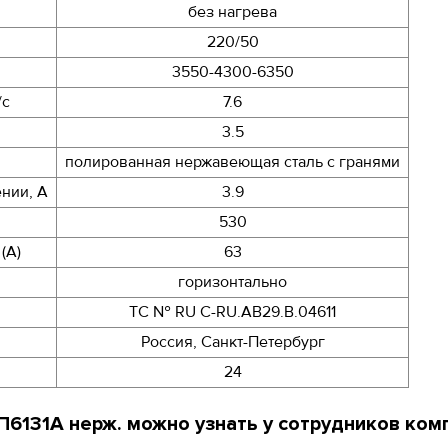
без нагрева
220/50
3550-4300-6350
/с
7.6
3.5
полированная нержавеющая сталь с гранями
нии, A
3.9
530
(A)
63
горизонтально
ТС № RU С-RU.АB29.B.04611
Россия, Санкт-Петербург
24
6131A нерж. можно узнать у сотрудников ком