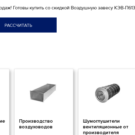
родаж! Готовы купить со скидкой Воздушную завесу КЭВ-П613
РАССЧИТАТЬ
дство
Шумоглушители
Потолочны
водов
вентиляционные от
решетки
производителя