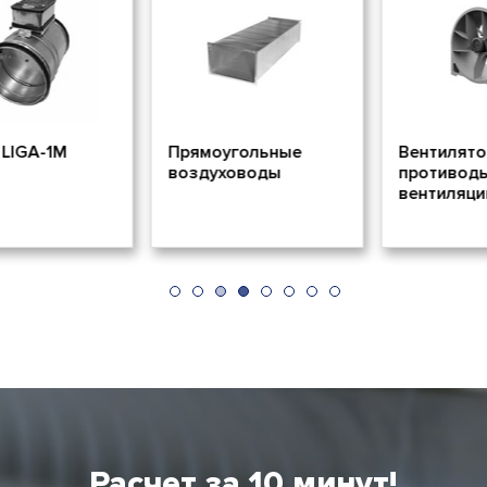
IGA-1M
Прямоугольные
Вентилятор
воздуховоды
противоды
вентиляции
Расчет за 10 минут!