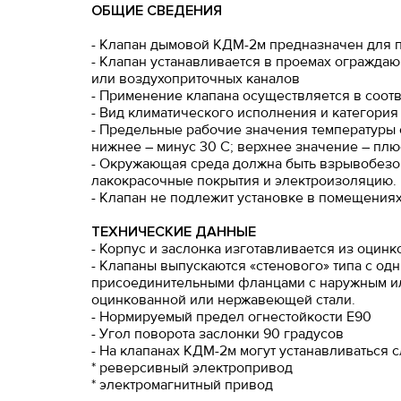
ОБЩИЕ СВЕДЕНИЯ
- Клапан дымовой КДМ-2м предназначен для 
- Клапан устанавливается в проемах огражда
или воздухоприточных каналов
- Применение клапана осуществляется в соотв
- Вид климатического исполнения и категория
- Предельные рабочие значения температуры
нижнее – минус 30 С; верхнее значение – плю
- Окружающая среда должна быть взрывобезоп
лакокрасочные покрытия и электроизоляцию.
- Клапан не подлежит установке в помещениях
ТЕХНИЧЕСКИЕ ДАННЫЕ
- Корпус и заслонка изготавливается из оцинк
- Клапаны выпускаются «стенового» типа с о
присоединительными фланцами с наружным ил
оцинкованной или нержавеющей стали.
- Нормируемый предел огнестойкости Е90
- Угол поворота заслонки 90 градусов
- На клапанах КДМ-2м могут устанавливаться
* реверсивный электропривод
* электромагнитный привод