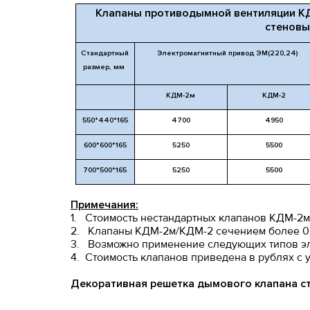
Клапаны противодымной вентиляции
стеновы
Стандартный
Электромагнитный привод ЭМ(220,24)
размер, мм
КДМ-2м
КДМ-2
550*440*165
4700
4950
600*600*165
5250
5500
700*500*165
5250
5500
Примечания:
1. Стоимость нестандартных клапанов КДМ-2м
2. Клапаны КДМ-2м/КДМ-2 сечением более 0,5
3. Возможно применение следующих типов э
4. Стоимость клапанов приведена в рублях с
Декоративная решетка дымового клапана ст