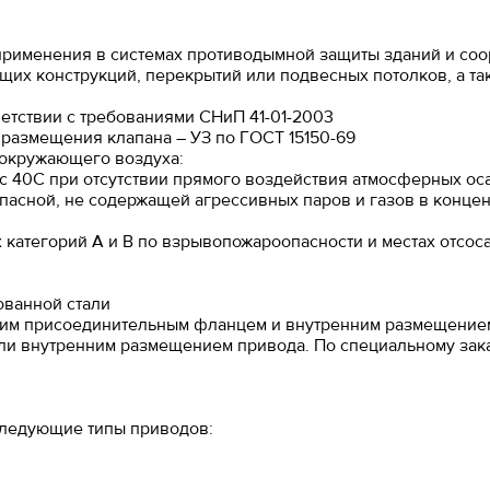
применения в системах противодымной защиты зданий и со
ющих конструкций, перекрытий или подвесных потолков, а т
етствии с требованиями СНиП 41-01-2003
 размещения клапана – УЗ по ГОСТ 15150-69
 окружающего воздуха:
с 40С при отсутствии прямого воздействия атмосферных оса
асной, не содержащей агрессивных паров и газов в конце
 категорий А и В по взрывопожароопасности и местах отсо
ованной стали
дним присоединительным фланцем и внутренним размещением 
и внутренним размещением привода. По специальному заказ
 следующие типы приводов: