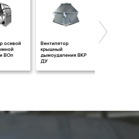
 осевой
Вентилятор
Диффузор 4V
мной
крышный
 ВОп
дымоудаления ВКР
ДУ