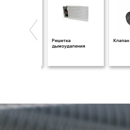
ащита Аирстил
Решетка
Клапан L
дымоудаления