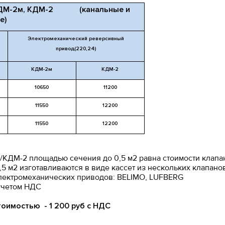
 КДМ-2м, КДМ-2 (канальные и
е)
Электромеханический реверсивный
привод(220,24)
КДМ-2м
КДМ-2
10650
11200
11550
12200
11550
12200
/КДМ-2 площадью сечения до 0,5 м2 равна стоимости клапа
 м2 изготавливаются в виде кассет из нескольких клапанов
лектромеханических приводов: BELIMO, LUFBERG
 учетом НДС
оимостью - 1 200 руб с НДС