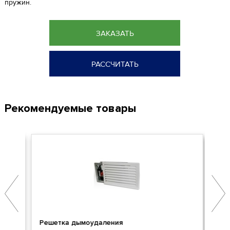
пружин.
ЗАКАЗАТЬ
РАССЧИТАТЬ
Рекомендуемые товары
Решетка дымоудаления
Кла