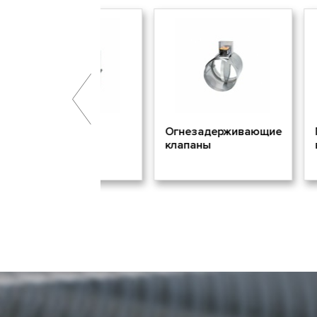
аны
Огнезадерживающие
Произво
удаления
клапаны
воздухо