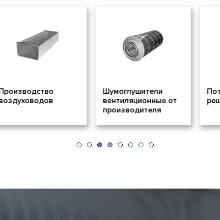
дство
Шумоглушители
Потолочны
водов
вентиляционные от
решетки
производителя