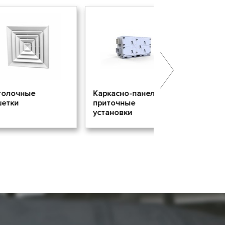
е
Каркасно-панельные
Огнезащита Аи
приточные
установки