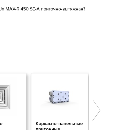
а UniMAX-R 450 SE-A приточно-вытяжная?
е
Каркасно-панельные
Огнезащита Аи
приточные