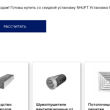
родаж! Готовы купить со скидкой установку SHUFT Установк
РАССЧИТАТЬ
дство
Шумоглушители
Потолочны
водов
вентиляционные от
решетки