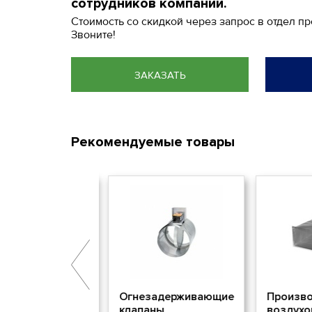
сотрудников компании.
Стоимость со скидкой через запрос в отдел п
Звоните!
ЗАКАЗАТЬ
Рекомендуемые товары
аны
Огнезадерживающие
Произво
удаления
клапаны
воздухо