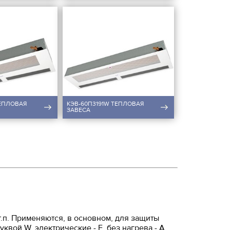
ТЕПЛОВАЯ
КЭВ-60П3191W ТЕПЛОВАЯ
ЗАВЕСА
т.п. Применяются, в основном, для защиты
ой W, электрические - Е, без нагрева - А.