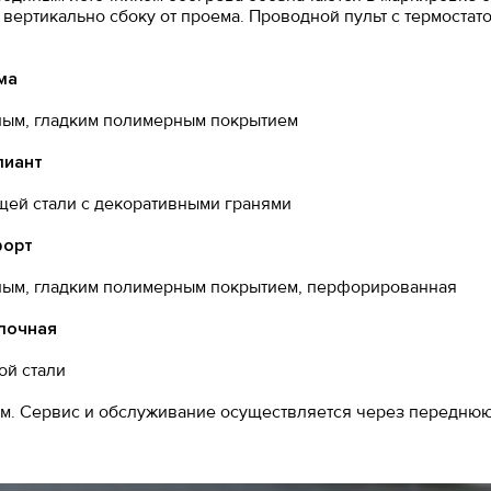
вертикально сбоку от проема. Проводной пульт с термостат
ма
елым, гладким полимерным покрытием
лиант
ей стали с декоративными гранями
форт
елым, гладким полимерным покрытием, перфорированная
лочная
ой стали
ом. Сервис и обслуживание осуществляется через переднюю