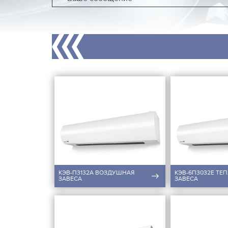
КЭВ-П3132A ВОЗДУШНАЯ
КЭВ-6П3032E ТЕ
ЗАВЕСА
ЗАВЕСА