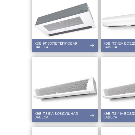
КЭВ-9П3071E ТЕПЛОВАЯ
КЭВ-П3112A ВОЗ
ЗАВЕСА
ЗАВЕСА
КЭВ-П3111A ВОЗДУШНАЯ
КЭВ-П3141A ВОЗ
ЗАВЕСА
ЗАВЕСА