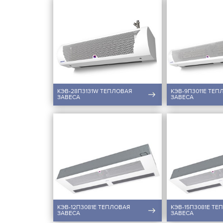
КЭВ-28П3131W ТЕПЛОВАЯ
КЭВ-9П3011E ТЕП
ЗАВЕСА
ЗАВЕСА
КЭВ-12П3081E ТЕПЛОВАЯ
КЭВ-15П3081E ТЕ
ЗАВЕСА
ЗАВЕСА