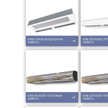
КЭВ-П3181A ВОЗДУШНАЯ
КЭВ-12П3042E Т
ЗАВЕСА
ЗАВЕСА
КЭВ-9П3013Е ТЕПЛОВАЯ
КЭВ-12П3013Е ТЕ
ЗАВЕСА
ЗАВЕСА